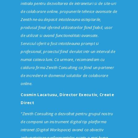
initiala pentru dezvoltarea de intraneturi si de site-uri
de colaborare online. propunerile tehnice avansate de
Zenith ne-au depasit intotdeauna asteptarile,
produsul final oferind utilizatorilor fiind fiabil, usor
de utilizat si avand functionalitati avansate.
Serviciul oferit a fost intotdeauna prompt si
profesional, proiectul fiind derulat intr-un interval de
numai cateva luni. Ca urmare, recomandam cu
caldura firma Zenith Consulting ca fiind un partener
de incredere in domeniul solutiilor de colaborare
online.
Cosmin Lacatusu, Director Executiv, Create
Direct
“Zenith Consulting a dezvoltat pentru grupul nostru
de companii un instrument digital tip platforma
intranet (Digital Workspace) avand ca obiectiv
imbunatatirea performantelor printr-o mai buna