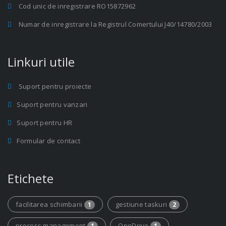
Cod unic de inregistrare RO15872962
Numar de inregistrare la Registrul Comertului J40/14780/2003
Linkuri utile
Suport pentru proiecte
Suport pentru vanzari
Suport pentru HR
Formular de contact
Etichete
facilitarea schimbarii
gestiune taskuri
1
2
process management
OneDrive
1
1