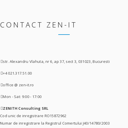
CONTACT ZEN-IT
str. Alexandru Vlahuta, nr 6, ap 37, sect 3, 031023, Bucuresti
+4 021.317.51.00
office @ zen-it.ro
Mon - Sat: 9:00 - 17:00
ZENITH Consulting SRL
Cod unic de inregistrare RO15872962
Numar de inregistrare la Registrul Comertului J40/14780/2003