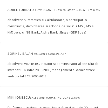
AUREL TURBATU
CONSULTANT CONTENT MANAGEMENT SYSTEMS
absolvent Automatica si Calculatoare, a participat la
constructia, dezvoltarea si adoptia de solutii CMS (LMS si
KM) pentru ING Bank, Alpha Bank , Engie (GDF Suez)
SORINEL BALAN
INTRANET CONSULTANT
absolvent MBA BCRC. Initiator si administrator al site-ului de
Intranet BCR intre 2000-2008, management si adminstrare
web portal BCR 2000-2013
MIKI IONESCU
SALES AND MARKETING CONSULTANT
De formatie inginer, cu experienta de mai bine de 20 de ani