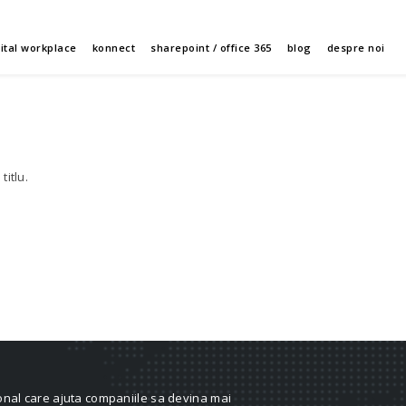
gital workplace
konnect
sharepoint / office 365
blog
despre noi
titlu.
onal care ajuta companiile sa devina mai