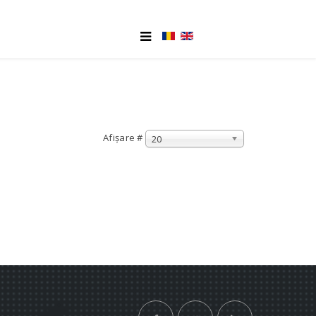
Afișare #
20