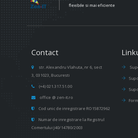
flexibile si mai eficiente
Contact
Linku
str. Alexandru Vlahuta, nr 6, sect
Supo
3, 031023, Bucuresti
Supo
(+4) 021.317.51.00
Supo
office @ zen-it.ro
Form
Cod unic de inregistrare RO15872962
Numar de inregistrare la Registrul
Comertului J40/14780/2003