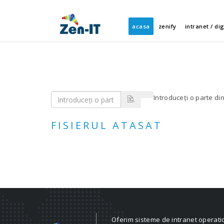
acasa
zenify
intranet / di
Introduceți o parte din 
FISIERUL ATASAT
Oferim sisteme de intranet operati