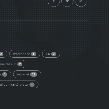
workspace
HR
2
1
2
une taskuri
2
ce
intranet
1
12
cul de muncă digital
1