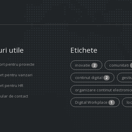
ri utile
Etichete
rt pentru proiecte
inovatie
comunitati
2
rt pentru vanzari
continut digital
gesti
2
rt pentru HR
organizare continut electroni
ular de contact
Digital Workplace
lo
1