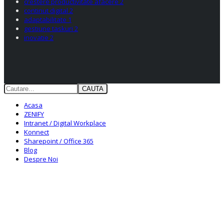
crestere productivitate afacere
2
continut digital
2
adaptabilitate
1
gestiune taskuri
2
inovatie
2
CAUTA
Acasa
ZENIFY
Intranet / Digital Workplace
Konnect
Sharepoint / Office 365
Blog
Despre Noi