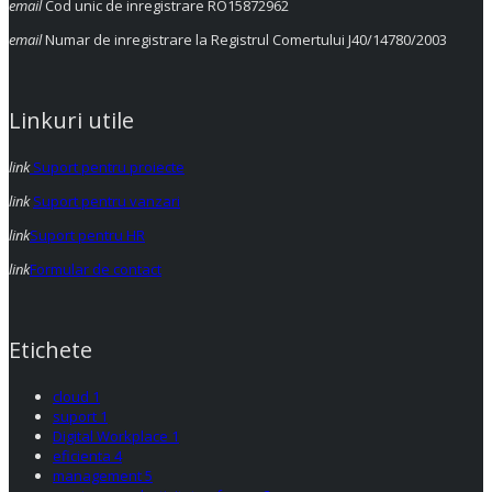
email
Cod unic de inregistrare RO15872962
email
Numar de inregistrare la Registrul Comertului J40/14780/2003
Linkuri utile
link
Suport pentru proiecte
link
Suport pentru vanzari
link
Suport pentru HR
link
Formular de contact
Etichete
cloud
1
suport
1
Digital Workplace
1
eficienta
4
management
5