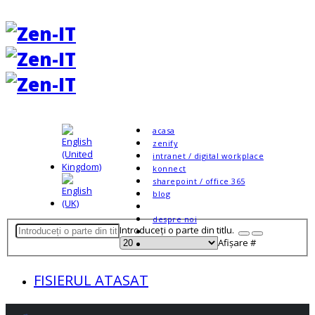
acasa
zenify
intranet / digital workplace
konnect
sharepoint / office 365
blog
despre noi
Introduceți o parte din titlu.
Afișare #
FISIERUL ATASAT